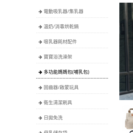
電動吸乳器/集乳器
溫奶/消毒烘乾鍋
吸乳器耗材配件
寶寶浴洗澡架
多功能媽媽包(哺乳包)
固齒器/啟蒙玩具
衛生清潔刷具
日拋免洗
母乳儲存袋