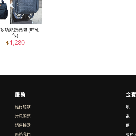
多功能媽媽包 (哺乳
包)
1,280
$
服務
金寶
維修服務
地 
常見問題
電 話
銷售據點
傳 真
聯絡我們
服務時間