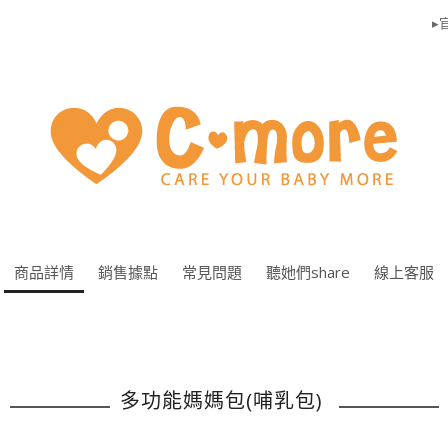
▸官
商品詳情
銷售據點
常見問題
聽她們share
線上客服
多功能媽媽包(哺乳包)