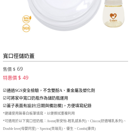
寬口徑儲奶蓋
69
售價 $
$ 49
特惠價
☑通過SGS安全檢驗，不含雙酚A、重金屬及塑化劑
☑可將家中寬口奶瓶作為儲奶瓶運用
☑蓋子表面有設計[日期與備註欄]，方便填寫紀錄
*建議使用無毒白板筆填寫，以便擦拭重複利用
*可適用於以下寬口徑奶瓶：Avent(新安怡-輕乳感系列)、Chicco(舒適哺乳系列)、
Double love(母嬰同室)、Spectra(貝瑞克)、優生、Combi(康貝)