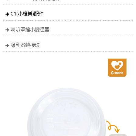
C1(小橙樂)配件
喇叭罩縮小變徑器
吸乳器轉接環