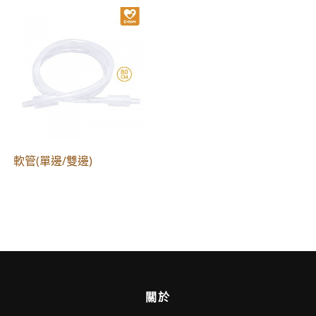
軟管(單邊/雙邊)
關於