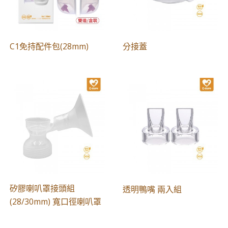
C1免持配件包(28mm)
分接蓋
矽膠喇叭罩接頭組
透明鴨嘴 兩入組
(28/30mm) 寬口徑喇叭罩