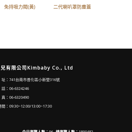
免持吸力閥(黃)
二代喇叭罩防塵蓋
兒有限公司Kimbaby Co., Ltd
址：741台南市善化區小新營316號
：06-6324246
：06-6320490
：09:30~12:00/13:00~17:30
今日瀏覽人數：
96
總瀏覽人數：
1890482