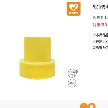
免持鴨嘴
1
售價 $
$
特惠價
☑本產品僅適
☑通過S
☑影響吸