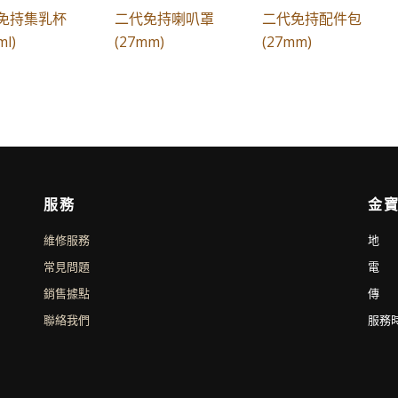
免持集乳杯
二代免持喇叭罩
二代免持配件包
ml)
(27mm)
(27mm)
服務
金寶
維修服務
地 
常見問題
電 話
銷售據點
傳 真
聯絡我們
服務時間