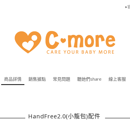
▸官
商品詳情
銷售據點
常見問題
聽她們share
線上客服
HandFree2.0(小籠包)配件