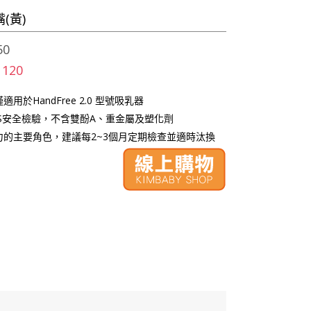
(黃)
50
 120
用於HandFree 2.0 型號吸乳器
GS安全檢驗，不含雙酚A、重金屬及塑化劑
力的主要角色，建議每2~3個月定期檢查並適時汰換