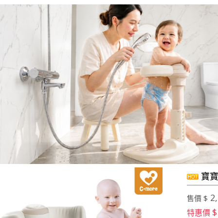
寶寶
2,
售價 $
$
特惠價