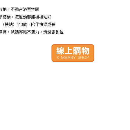
疊收納，不霸占浴室空間
力學結構，怎麼動都能穩穩站好
月（扶站）至3歲，陪伴快樂成長
新選擇，爸媽輕鬆不費力，清潔更到位