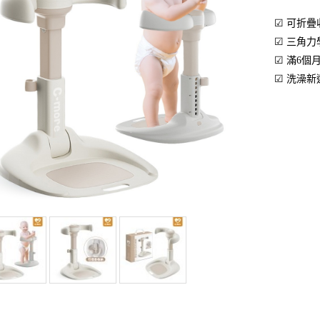
☑ 可折
☑ 三角
☑ 滿6個
☑ 洗澡