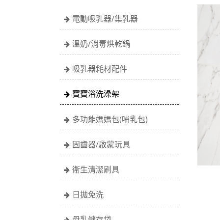
電動吸乳器/集乳器
溫奶/消毒烘乾鍋
吸乳器耗材配件
寶寶浴洗澡架
多功能媽媽包(哺乳包)
固齒器/啟蒙玩具
衛生清潔刷具
日拋免洗
母乳儲存袋