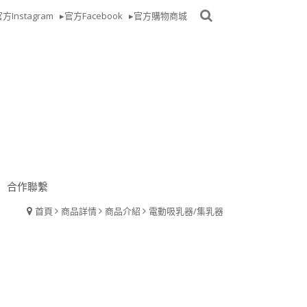
方Instagram
▸官方Facebook
▸官方購物商城
合作聯繫
首頁
商品詳情
商品介紹
電動吸乳器/集乳器