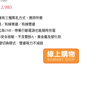
 2,980
1擁有三種集乳方式，應妳所需
邊／有線單邊／有線雙邊
式為USB，帶著行動電源也能隨時充電
GS安全檢驗，不含雙酚A、重金屬及塑化劑
/雙切換模式．雙邊吸力不減弱