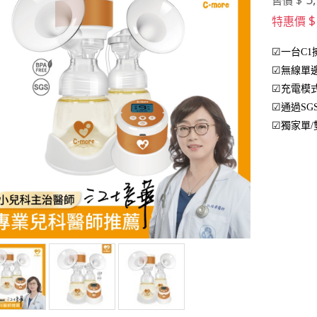
售價 $
$
特惠價
☑一台C
☑無線單
☑充電模
☑通過S
☑獨家單