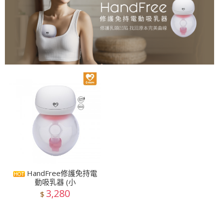
HandFree修護免持電
動吸乳器 (小
3,280
$